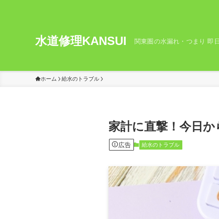
水道修理KANSUI
関東圏の水漏れ・つまり 即日
ホーム
給水のトラブル
家計に直撃！今日か
広告
給水のトラブル