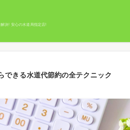
解決! 安心の水道局指定店!
らできる水道代節約の全テクニック