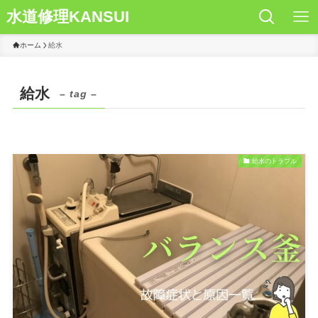
水道修理KANSUI
ホーム
給水
給水
– tag –
給水のトラブル