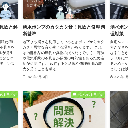
原因と解
湧水ポンプのカタカタ音！原因と修理判
湧水ポ
断基準
理対策
振動が気に
地下水や湧水を利用しているときポンプからカタ
自宅やマ
 不具合を
カタと異常な音が生じる場合があります。 これ
大きな音
ルが発生
は内部部品の摩耗や異物の混入だけでなく、電源
なることが
になるケー
や電気系統の不具合が原因の可能性もあるため注
ラブルに
ンテナンス
意が必要です。 放置すると故障や修理費用の増
るため早め
大を招くことも考え...
としては以
2025年3月23日
2025年3
プのトラブル
ポンプのトラブル