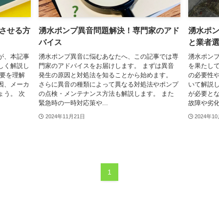
させる方
湧水ポンプ異音問題解決！専門家のアド
湧水ポ
バイス
と業者
が、本記事
湧水ポンプ異音に悩むあなたへ、この記事では専
湧水ポン
しく解説し
門家のアドバイスをお届けします。 まずは異音
を果たして
概要を理解
発生の原因と対処法を知ることから始めます。
の必要性
因、メーカ
さらに異音の種類によって異なる対処法やポンプ
いて解説し
ょう。 次
の点検・メンテナンス方法も解説します。 また
が必要とな
緊急時の一時対応策や...
故障や劣化
2024年11月21日
2024年1
1