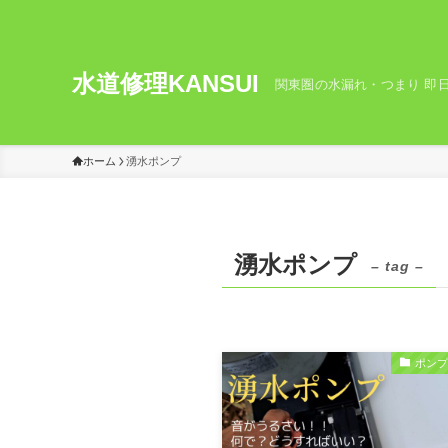
水道修理KANSUI
関東圏の水漏れ・つまり 即日
ホーム
湧水ポンプ
湧水ポンプ
– tag –
ポン