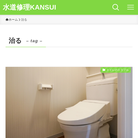
水道修理KANSUI
ホーム
治る
治る
– tag –
トイレのトラブル