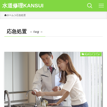
水道修理KANSUI
ホーム
応急処置
応急処置
– tag –
給水のトラブル