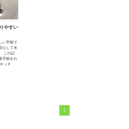
りやすい
しい手順で
安心して水
。 この記
業手順をわ
、キッチ
1