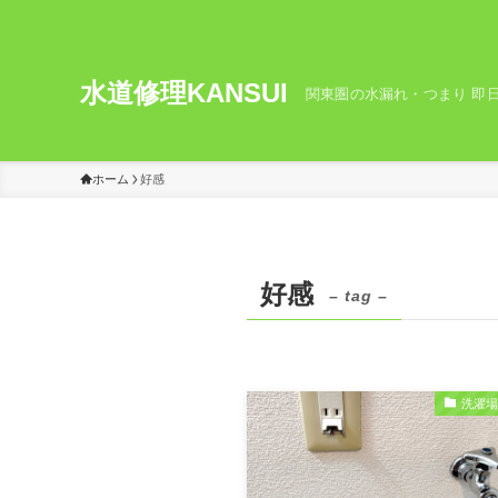
水道修理KANSUI
関東圏の水漏れ・つまり 即日
ホーム
好感
好感
– tag –
洗濯