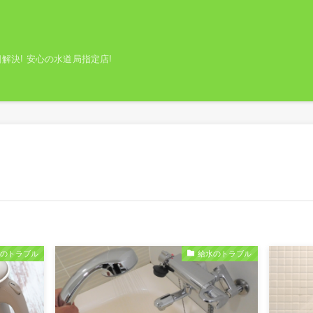
解決! 安心の水道局指定店!
レのトラブル
給水のトラブル