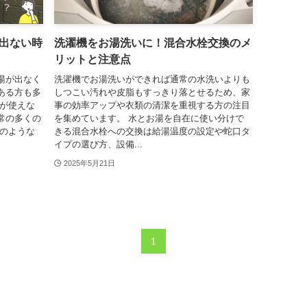
出ない時
洗濯機をお湯洗いに！混合水栓交換のメ
リットと注意点
湯が出なく
洗濯機でお湯洗いができれば通常の水洗いよりも
ある方も多
しつこい汚れや皮脂もすっきり落とせるため、家
湯が使えな
事の効率アップや衣類の清潔を重視する方の注目
常の多くの
を集めています。 水とお湯を自在に使い分けで
どのような
きる混合水栓への交換は給湯温度の設定や蛇口タ
イプの選び方、設備...
2025年5月21日
1