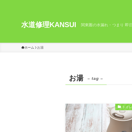
水道修理KANSUI
関東圏の水漏れ・つまり 即日
ホーム
お湯
お湯
– tag –
トイ