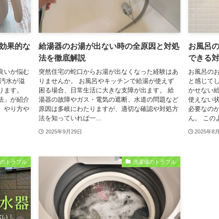
効果的な
給湯器のお湯が出ない時の全原因と対処
お風呂
法を徹底解説
できる
良いか悩む
突然住宅の蛇口からお湯が出なくなった経験はあ
お風呂の
に汚水が溢
りませんか。 お風呂やキッチンで給湯が使えず
と感じてし
ります。
困る場合、日常生活に大きな支障が出ます。 給
かせない
法」が紹介
湯器の故障やガス・電気の遮断、水道の問題など
使えない
、やり方や
原因は多岐にわたりますが、適切な確認や対処方
必要なの
法を知っていれば一...
ん。 このよ
2025年9月29日
2025年8
水のトラブル
洗濯場のトラブル